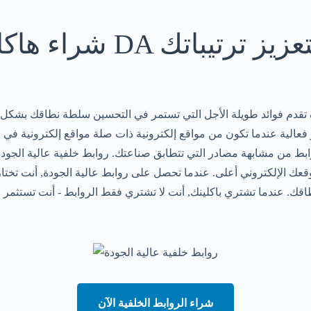
ء هاكلينك عالية DA لتعزيز ترتيباتك
تقدم فوائد طويلة الأجل التي تستمر في التحسين سلطة نطاقك بشكل دا
بط من مشابهة مصادر التي تتطابق صناعتك. روابط خلفية عالية الجو
عك الإلكتروني أعلى. عندما تحصل على روابط عالية الجودة, أنت تختار 
قك. عندما تشتري باكلينك, أنت لا تشتري فقط الروابط - أنت تستثمر 
شراء الروابط الخلفية الآن